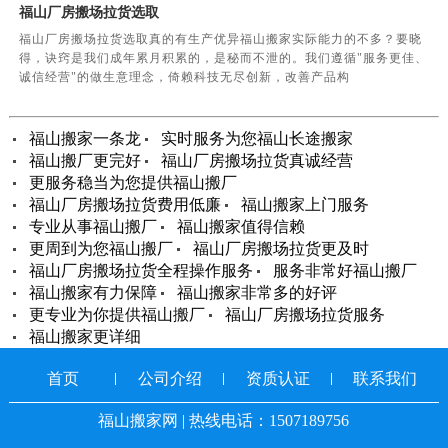
福山厂房搬场拉货选取
福山厂房搬场拉货选取真的有生产优异福山搬家实际能力的不多？要晓
得，诀窍是我们成年累月积累的，是秘而不泄的。我们遵循"服务更佳、
诚信经营"的做生意理念，倚赖科技无尽创新，改善产品构
福山搬家一条龙
实时服务为您福山长途搬家
福山搬厂更完好
福山厂房搬场拉货真诚经营
更服务稳当为您提供福山搬厂
福山厂房搬场拉货费用低廉
福山搬家上门服务
专业从事福山搬厂
福山搬家值得信赖
更周到为您福山搬厂
福山厂房搬场拉货更及时
福山厂房搬场拉货全程操作服务
服务非常好福山搬厂
福山搬家有力保障
福山搬家非常多的好评
更专业为你提供福山搬厂
福山厂房搬场拉货服务
福山搬家更详细
首页
公司介绍
资质认证
联系我们
福山搬家网 | 热线电话：1507189756