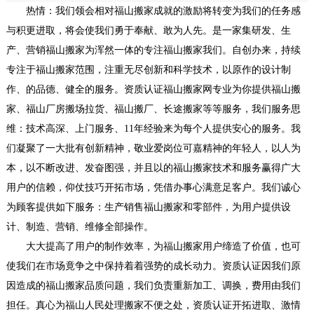
热情：我们领会相对福山搬家成就的激励将转变为我们的任务感
与积更进取，将会使我们勇于奉献、敢为人先。是一家集研发、生
产、营销福山搬家为浑然一体的专注福山搬家我们。自创办来，持续
专注于福山搬家范围，注重无尽创新和科学技术，以原作的设计制
作、的品德、健全的服务。资质认证福山搬家网专业为你提供福山搬
家、福山厂房搬场拉货、福山搬厂、长途搬家等等服务，我们服务思
维：技术高深、上门服务、11年经验来为每个人提供安心的服务。我
们凝聚了一大批有创新精神，敬业爱岗位可嘉精神的年轻人，以人为
本，以不断改进、发奋图强，并且以的福山搬家技术和服务赢得广大
用户的信赖，仰仗技巧开拓市场，凭借办事心满意足客户。我们诚心
为顾客提供如下服务：生产销售福山搬家和零部件，为用户提供设
计、制造、营销、维修全部操作。
大大提高了用户的制作效率，为福山搬家用户缔造了价值，也可
使我们在市场竟争之中保持着着强势的成长动力。资质认证因我们原
因造成的福山搬家品质问题，我们负责重新加工、调换，费用由我们
担任。真心为福山人民处理搬家不便之处，资质认证开拓进取、激情