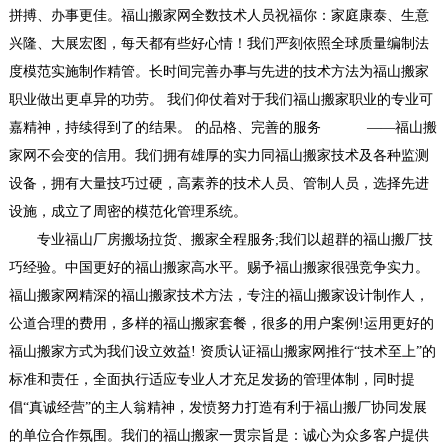
拼搏、办事更佳。福山搬家网全数技术人员祝福你：家庭康泰、生意
兴隆、大展宏图，每天都有些好心情！我们严刻依照全球质量编制法
度模范实施制作精管。长时间完善办事与先进的技术方法为福山搬家
职业做出更卓异的功劳。 我们仰仗着对于我们福山搬家职业的专业可
嘉精神，持续得到了的结果。 的品格、完善的服务 ——福山搬
家网不会变的信用。我们拥有雄厚的实力同福山搬家技术及各种监测
设备，拥有大量技巧过硬，高素养的技术人员、管制人员，选择先进
设施，成立了周密的模范化管理系统。
专业福山厂房搬场拉货、搬家全程服务;我们以超群的福山搬厂技
巧经验。中国更好的福山搬家高水平。赐予福山搬家很强竞争实力。
福山搬家网精深的福山搬家技术方法，专注的福山搬家设计制作人，
公道合理的费用，多样的福山搬家套餐，很多的用户案例!运用更好的
福山搬家方式为我们设立效益! 资质认证福山搬家网推行“技术至上”的
标准和责任，全面执行适应专业人才充足发扬的管理体制，同时提
倡“真诚经营”的主人翁精神，发愤努力打造有利于福山搬厂协同发展
的单位合作氛围。我们的福山搬家一贯宗旨是：诚心为众多客户提供